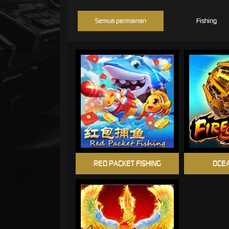
Semua permainan
Fishing
RED PACKET FISHING
OCEA