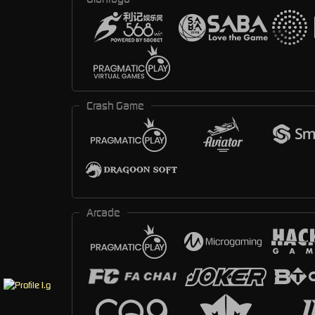
Crash Game
Arcade