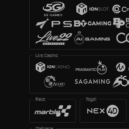
Live Casino
Race
Togel
Olahraga