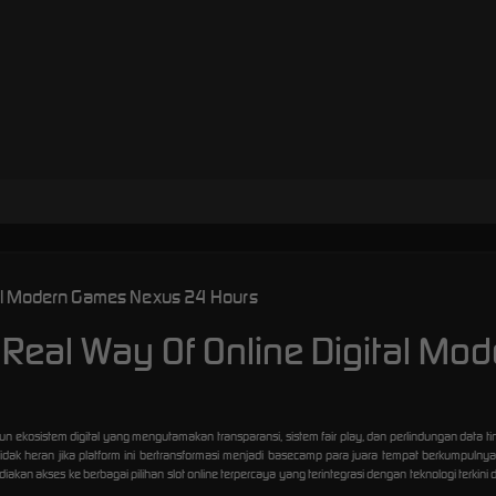
tal Modern Games Nexus 24 Hours
Real Way Of Online Digital M
 ekosistem digital yang mengutamakan transparansi, sistem fair play, dan perlindungan data ting
ak heran jika platform ini bertransformasi menjadi basecamp para juara tempat berkumpulny
 akses ke berbagai pilihan slot online terpercaya yang terintegrasi dengan teknologi terkini d