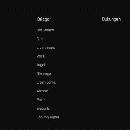
Kategori
Dukungan
Hot Games
Slots
Live Casino
Race
Togel
Olahraga
Crash Game
Arcade
Poker
E-Sports
Sabung Ayam