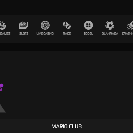
 GAMES
SLOTS
LIVE CASINO
RACE
TOGEL
OLAHRAGA
CRASH
MARIO CLUB